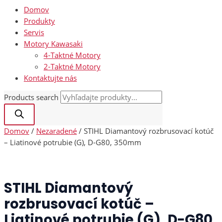
Domov
Produkty
Servis
Motory Kawasaki
4-Taktné Motory
2-Taktné Motory
Kontaktujte nás
Products search
Domov
/
Nezaradené
/ STIHL Diamantový rozbrusovací kotúč
– Liatinové potrubie (G), D-G80, 350mm
STIHL Diamantový
rozbrusovací kotúč –
Liatinové potrubie (G), D-G80,